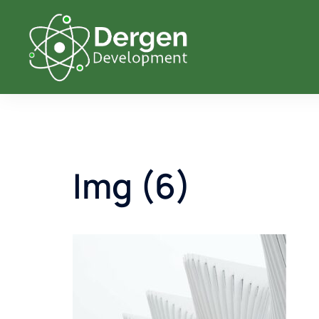
Saltar
al
contenido
Img (6)