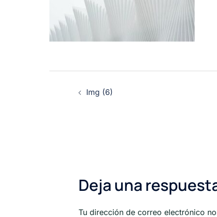
Navegación
Img (6)
de
entradas
Deja una respuest
Tu dirección de correo electrónico no